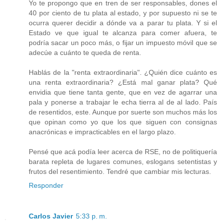
Yo te propongo que en tren de ser responsables, dones el
40 por ciento de tu plata al estado, y por supuesto ni se te
ocurra querer decidir a dónde va a parar tu plata. Y si el
Estado ve que igual te alcanza para comer afuera, te
podría sacar un poco más, o fijar un impuesto móvil que se
adecúe a cuánto te queda de renta.
Hablás de la "renta extraordinaria". ¿Quién dice cuánto es
una renta extraordinaria? ¿Está mal ganar plata? Qué
envidia que tiene tanta gente, que en vez de agarrar una
pala y ponerse a trabajar le echa tierra al de al lado. País
de resentidos, este. Aunque por suerte son muchos más los
que opinan como yo que los que siguen con consignas
anacrónicas e impracticables en el largo plazo.
Pensé que acá podía leer acerca de RSE, no de politiquería
barata repleta de lugares comunes, eslogans setentistas y
frutos del resentimiento. Tendré que cambiar mis lecturas.
Responder
Carlos Javier
5:33 p. m.