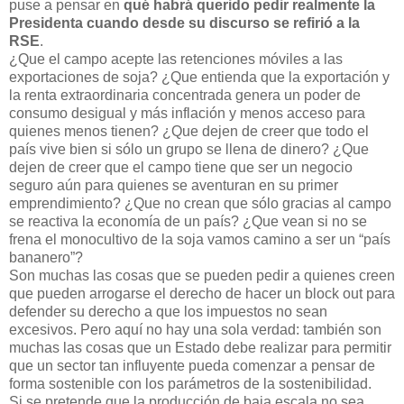
puse a pensar en
qué habrá querido pedir realmente la
Presidenta cuando desde su discurso se refirió a la
RSE
.
¿Que el campo acepte las retenciones móviles a las
exportaciones de soja? ¿Que entienda que la exportación y
la renta extraordinaria concentrada genera un poder de
consumo desigual y más inflación y menos acceso para
quienes menos tienen? ¿Que dejen de creer que todo el
país vive bien si sólo un grupo se llena de dinero? ¿Que
dejen de creer que el campo tiene que ser un negocio
seguro aún para quienes se aventuran en su primer
emprendimiento? ¿Que no crean que sólo gracias al campo
se reactiva la economía de un país? ¿Que vean si no se
frena el monocultivo de la soja vamos camino a ser un “país
bananero”?
Son muchas las cosas que se pueden pedir a quienes creen
que pueden arrogarse el derecho de hacer un block out para
defender su derecho a que los impuestos no sean
excesivos. Pero aquí no hay una sola verdad: también son
muchas las cosas que un Estado debe realizar para permitir
que un sector tan influyente pueda comenzar a pensar de
forma sostenible con los parámetros de la sostenibilidad.
Si se pretende que la producción de baja escala no sea