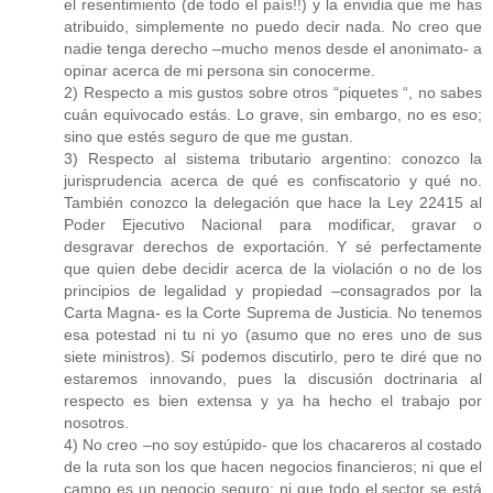
el resentimiento (de todo el país!!) y la envidia que me has
atribuido, simplemente no puedo decir nada. No creo que
nadie tenga derecho –mucho menos desde el anonimato- a
opinar acerca de mi persona sin conocerme.
2) Respecto a mis gustos sobre otros “piquetes “, no sabes
cuán equivocado estás. Lo grave, sin embargo, no es eso;
sino que estés seguro de que me gustan.
3) Respecto al sistema tributario argentino: conozco la
jurisprudencia acerca de qué es confiscatorio y qué no.
También conozco la delegación que hace la Ley 22415 al
Poder Ejecutivo Nacional para modificar, gravar o
desgravar derechos de exportación. Y sé perfectamente
que quien debe decidir acerca de la violación o no de los
principios de legalidad y propiedad –consagrados por la
Carta Magna- es la Corte Suprema de Justicia. No tenemos
esa potestad ni tu ni yo (asumo que no eres uno de sus
siete ministros). Sí podemos discutirlo, pero te diré que no
estaremos innovando, pues la discusión doctrinaria al
respecto es bien extensa y ya ha hecho el trabajo por
nosotros.
4) No creo –no soy estúpido- que los chacareros al costado
de la ruta son los que hacen negocios financieros; ni que el
campo es un negocio seguro; ni que todo el sector se está