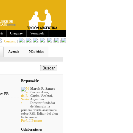
Sus
crip
cion
es:
rú
Uruguay
Venezuela
|
Contacto
|
|
|
|
|
|
|
Agenda
Más leídos
Responsable
Martín R. Santos
Buenos Aires,
 en BR
Capital Federal,
Argentina
Director fundador
de Sinergia, la
primera revista académica
sobre RSE. Editor del blog
Noticias-rse.
Perfil
I
Posteos
Colaboraciones