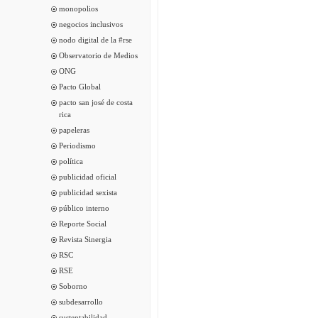
monopolios
negocios inclusivos
nodo digital de la #rse
Observatorio de Medios
ONG
Pacto Global
pacto san josé de costa
rica
papeleras
Periodismo
política
publicidad oficial
publicidad sexista
público interno
Reporte Social
Revista Sinergia
RSC
RSE
Soborno
subdesarrollo
sustentabilidad