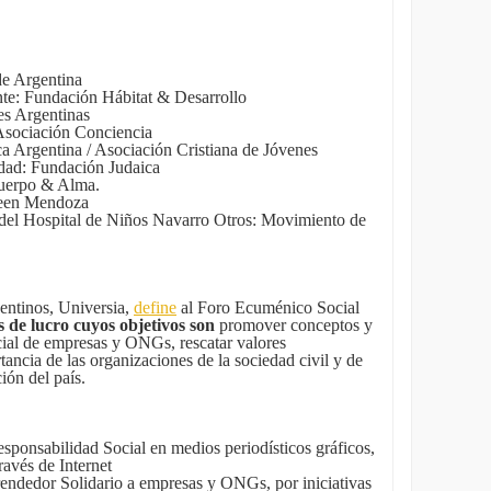
de Argentina
te: Fundación Hábitat & Desarrollo
es Argentinas
 Asociación Conciencia
a Argentina / Asociación Cristiana de Jóvenes
dad: Fundación Judaica
Cuerpo & Alma.
meen Mendoza
 del Hospital de Niños Navarro Otros: Movimiento de
rgentinos, Universia,
define
al Foro Ecuménico Social
s de lucro cuyos objetivos son
promover conceptos y
ial de empresas y ONGs, rescatar valores
tancia de las organizaciones de la sociedad civil y de
ión del país.
sponsabilidad Social en medios periodísticos gráficos,
través de Internet
endedor Solidario a empresas y ONGs, por iniciativas