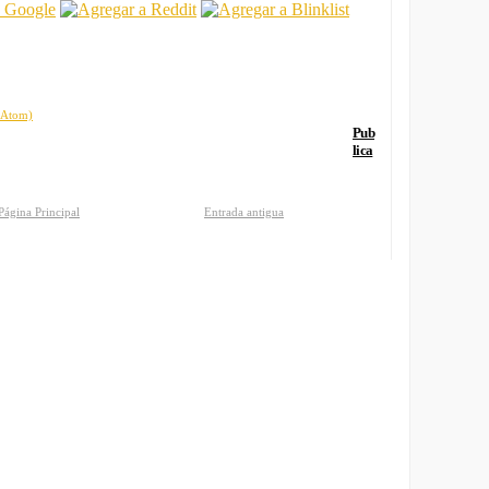
 (Atom)
Pub
lica
Página Principal
Entrada antigua