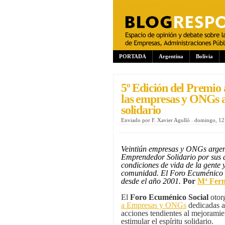
PORTADA
Argentina
Bolivia
5º Edición del Premio
las empresas y ONGs ar
solidario
Enviado por
F. Xavier Agulló
.
domingo, 12
Veintiún empresas y ONGs argent
Emprendedor Solidario por sus a
condiciones de vida de la gente y
comunidad. El Foro Ecuménico So
desde el año 2001.
Por
Mª Fern
El
Foro Ecuménico Social
otor
a Empresas y ONGs
dedicadas a 
acciones tendientes al mejoramie
estimular el espíritu solidario.