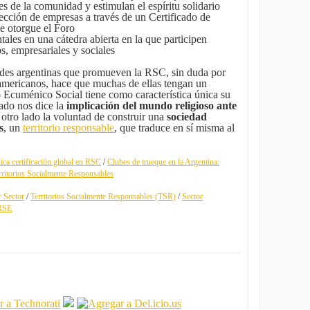
s de la comunidad y estimulan el espíritu solidario
yección de empresas a través de un Certificado de
e otorgue el Foro
ales en una cátedra abierta en la que participen
os, empresariales y sociales
ades argentinas que promueven la RSC, sin duda por
noamericanos, hace que muchas de ellas tengan un
o Ecuménico Social tiene como característica única su
ado nos dice la
implicación del mundo religioso ante
r otro lado la voluntad de construir una
sociedad
s
, un
territorio responsable
, que traduce en sí misma al
ica certificación global en RSC
/
Clubes de trueque en la Argentina:
rritorios Socialmente Responsables
r Sector
/
Territorios Socialmente Responsables (TSR)
/
Sector
 RSE