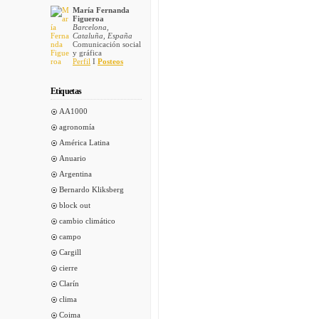
María Fernanda
Figueroa
Barcelona,
Cataluña, España
Comunicación social
y gráfica
Perfil
I
Posteos
Etiquetas
AA1000
agronomía
América Latina
Anuario
Argentina
Bernardo Kliksberg
block out
cambio climático
campo
Cargill
cierre
Clarín
clima
Coima