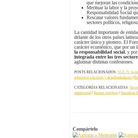
que mejoran las condicione
Merituar la labor y la pro
Responsabilidad Social qu
Rescatar valores fundament
sectores políticos, religios
La cantidad importante de entid
delante de los otros países lati
carácter único y pionero. El For
carácter ecuménico, que por un l
la responsabilidad social
, y po
integrada entre los tres sectore
aglutinar distintas confesiones.
POSTS RELACIONADOS:
SGE 21: la ún
sobrevivir a la crisis y al individualismo
/
Te
CATEGORÍAS RELACIONADAS:
Terce
empresarial
/
Buenas prácticas
/
Iniciativas
Compártelo