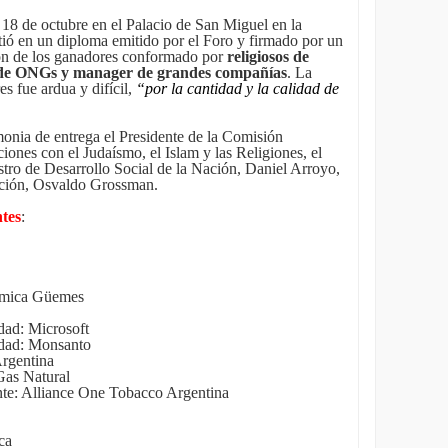
 18 de octubre en el Palacio de San Miguel en la
tió en un diploma emitido por el Foro y firmado por un
ción de los ganadores conformado por
religiosos de
 de ONGs y manager de grandes compañías
. La
es fue ardua y difícil,
“por la cantidad y la calidad de
monia de entrega el Presidente de la Comisión
nes con el Judaísmo, el Islam y las Religiones, el
stro de Desarrollo Social de la Nación, Daniel Arroyo,
Nación, Osvaldo Grossman.
ntes
:
érmica Güemes
dad: Microsoft
idad: Monsanto
Argentina
Gas Natural
te: Alliance One Tobacco Argentina
ca