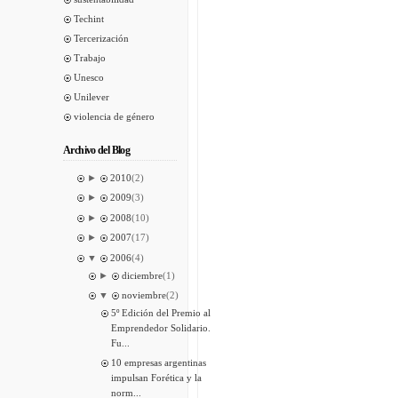
Techint
Tercerización
Trabajo
Unesco
Unilever
violencia de género
Archivo del Blog
►
2010
(2)
►
2009
(3)
►
2008
(10)
►
2007
(17)
▼
2006
(4)
►
diciembre
(1)
▼
noviembre
(2)
5º Edición del Premio al
Emprendedor Solidario.
Fu...
10 empresas argentinas
impulsan Forética y la
norm...