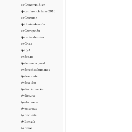
Comercio Justo
conferencia iarse 2010
Consumo
Contaminación
Corrupción
cortes de rutas
Crisis
CyA
debate
denuncia penal
derechos humanos
desmonte
despidos
discriminación
discurso
elecciones
empresas
Encuesta
Energía
Ethos