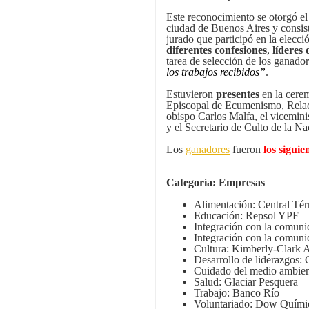
Este reconocimiento se otorgó el
ciudad de Buenos Aires y consis
jurado que participó en la elec
diferentes confesiones
,
líderes
tarea de selección de los ganador
los trabajos recibidos”
.
Estuvieron
presentes
en la cere
Episcopal de Ecumenismo, Relacio
obispo Carlos Malfa, el vicemini
y el Secretario de Culto de la 
Los
ganadores
fueron
los siguie
Categoría: Empresas
Alimentación: Central T
Educación: Repsol YPF
Integración con la comuni
Integración con la comun
Cultura: Kimberly-Clark 
Desarrollo de liderazgos: 
Cuidado del medio ambien
Salud: Glaciar Pesquera
Trabajo: Banco Río
Voluntariado: Dow Quími