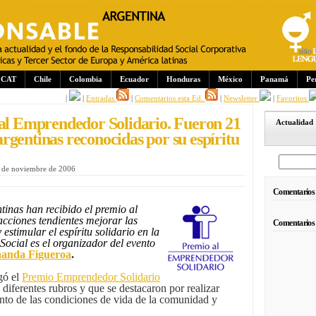
CAT
Chile
Colombia
Ecuador
Honduras
México
Panamá
Pe
|
|
Entradas
|
Comentarios esta Ed.
|
Newsletter
|
Favoritos
 al Emprendedor Solidario. Fueron 21
Actualidad
gentinas reconocidas por su espíritu
 de noviembre de 2006
Comentarios
inas han recibido el premio al
cciones tendientes mejorar las
Comentarios
 estimular el espíritu solidario en la
cial es el organizador del evento
anda Figueroa
.
gó el
Premio Emprendedor Solidario
diferentes rubros y que se destacaron por realizar
nto de las condiciones de vida de la comunidad y